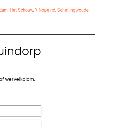
dam
,
Het Schouw
,
’t Nopeind
,
Schellingwoude
,
Tuindorp
 of wervelkolom.