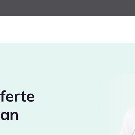
ferte
aan