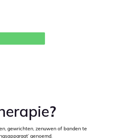
herapie
?
eren, gewrichten, zenuwen of banden te
ingsapparaat’ genoemd.