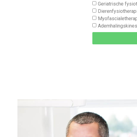
Geriatrische fysio
Dierenfysiotherap
Myofascialethera
Ademhalingskines