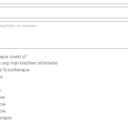
apie zoekt u?
 svp mijn klachten informatie
 fysiotherapie
ie
e
pie
pie
pie
erapie